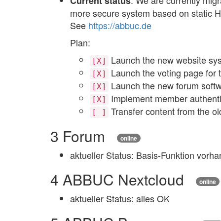
: We are currently mi
Current status
more secure system based on static 
See
https://abbuc.de
Plan:
Launch the new website sys
[X]
Launch the voting page for 
[X]
Launch the new forum softw
[X]
Implement member authentic
[X]
Transfer content from the o
[ ]
3
Forum
online
aktueller Status: Basis-Funktion vorha
4
ABBUC Nextcloud
online
aktueller Status: alles OK