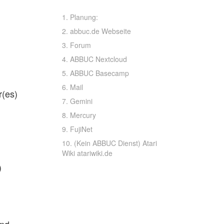
1. Planung:
2. abbuc.de Webseite
3. Forum
4. ABBUC Nextcloud
5. ABBUC Basecamp
6. Mail
r(es)
7. Gemini
8. Mercury
9. FujiNet
10. (Kein ABBUC Dienst) Atari
Wiki atariwiki.de
)