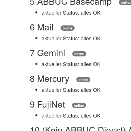
5
ABBUC Basecamp
online
aktueller Status: alles OK
6
Mail
online
aktueller Status: alles OK
7
Gemini
online
aktueller Status: alles OK
8
Mercury
online
aktueller Status: alles OK
9
FujiNet
online
aktueller Status: alles OK
10
(Kein ABBUC Dienst) A