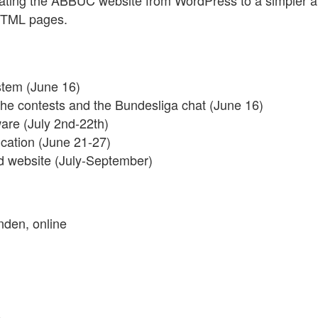
grating the ABBUC website from WordPress to a simpler 
HTML pages.
tem (June 16)
the contests and the Bundesliga chat (June 16)
are (July 2nd-22th)
ation (June 21-27)
ld website (July-September)
nden, online