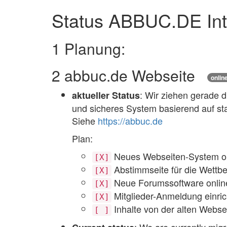
Status ABBUC.DE Int
1
Planung:
2
abbuc.de Webseite
onlin
: Wir ziehen gerade 
aktueller Status
und sicheres System basierend auf st
Siehe
https://abbuc.de
Plan:
Neues Webseiten-System onl
[X]
Abstimmseite für die Wettbe
[X]
Neue Forumssoftware online 
[X]
Mitglieder-Anmeldung einric
[X]
Inhalte von der alten Webse
[ ]